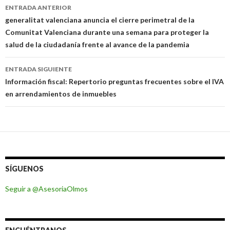
Navegación
ENTRADA ANTERIOR
de
generalitat valenciana anuncia el cierre perimetral de la
Comunitat Valenciana durante una semana para proteger la
entradas
salud de la ciudadanía frente al avance de la pandemia
ENTRADA SIGUIENTE
Información fiscal: Repertorio preguntas frecuentes sobre el IVA
en arrendamientos de inmuebles
SÍGUENOS
Seguir a @AsesoriaOlmos