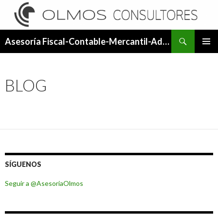
Buscar
Asesoría Fiscal-Contable-Mercantil-Administrativa.
SALTAR
MENÚ
AL
PRINCI
CONTENIDO
BLOG
SÍGUENOS
Seguir a @AsesoriaOlmos