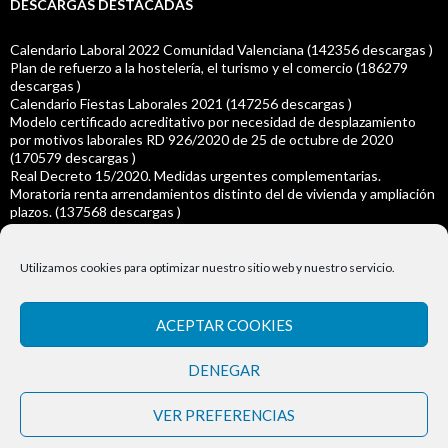
DESCARGAS DESTACADAS
Calendario Laboral 2022 Comunidad Valenciana (142356 descargas )
Plan de refuerzo a la hostelería, el turismo y el comercio (186279
descargas )
Calendario Fiestas Laborales 2021 (147256 descargas )
Modelo certificado acreditativo por necesidad de desplazamiento
por motivos laborales RD 926/2020 de 25 de octubre de 2020
(170579 descargas )
Real Decreto 15/2020. Medidas urgentes complementarias.
Moratoria renta arrendamientos distinto del de vivienda y ampliación
plazos. (137568 descargas )
Real Decreto-ley 14/2020 Ampliación del plazo para la presentación
declaraciones y autoliquidaciones (139079 descargas )
Modelo Certificado acreditativo individual de necesidad de
Utilizamos cookies para optimizar nuestro sitio web y nuestro servicio.
desplazamiento por motivos laborales (144615 descargas )
RDL 8/2020 de 17 de Marzo Medidas urgentes extraordinarias para
hacer frente al impacto económico y social del COVID-19. (166650
ACEPTAR COOKIES
descargas )
Real Decreto 463/2020 Medidas Covid-19 (164673 descargas )
DENEGAR
Calendario laboral 2020 (143330 descargas )
VER PREFERENCIAS