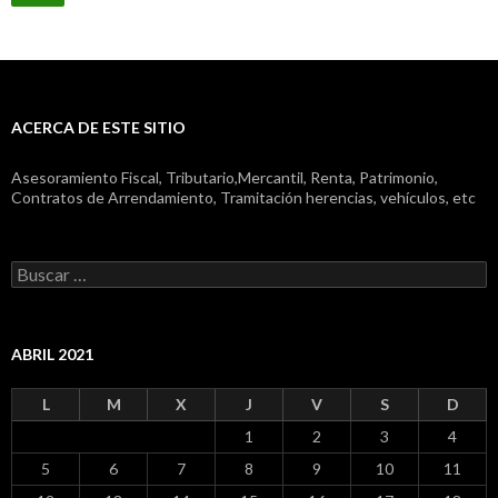
ACERCA DE ESTE SITIO
Asesoramiento Fiscal, Tributario,Mercantil, Renta, Patrimonio,
Contratos de Arrendamiento, Tramitación herencias, vehículos, etc
Buscar:
ABRIL 2021
L
M
X
J
V
S
D
1
2
3
4
5
6
7
8
9
10
11