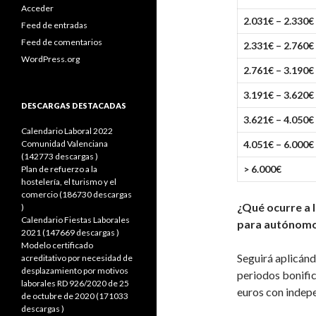
Acceder
2.031€ – 2.330€
Feed de entradas
Feed de comentarios
2.331€ – 2.760€
WordPress.org
2.761€ – 3.190€
3.191€ – 3.620€
DESCARGAS DESTACADAS
3.621€ – 4.050€
Calendario Laboral 2022
Comunidad Valenciana
4.051€ – 6.000€
(142773 descargas )
> 6.000€
Plan de refuerzo a la
hostelería, el turismo y el
comercio (186730 descargas
¿Qué ocurre a l
)
Calendario Fiestas Laborales
para autónom
2021 (147669 descargas )
Modelo certificado
Seguirá aplicánd
acreditativo por necesidad de
desplazamiento por motivos
periodos bonific
laborales RD 926/2020 de 25
euros con indep
de octubre de 2020 (171033
descargas )