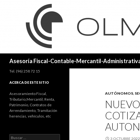
Buscar
Asesoría Fiscal-Contable-Mercantil-Administrativa
Tel. (96) 258 72 15
ACERCA DE ESTE SITIO
AUTÓNOMOS
,
SE
Asesoramiento Fiscal,
Tributario,Mercantil, Renta,
NUEVO
Patrimonio, Contratos de
Arrendamiento, Tramitación
COTIZ
herencias, vehículos, etc
AUTON
Buscar:
3 OCTUBRE 2022