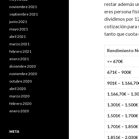
restar además un
noviembre 2021
eres persona fís
septiembre 2021
dividimos por 12
junio 2021
cotización para 
mayo 2021
tanto que cuota 
abril 2021
marzo 2021
Rendimiento N
febrero 2021
enero 2021
<= 670€
diciembre 2020
671€ – 900€
noviembre 2020
octubre 2020
901€ – 1.166,70
abril 2020
1.166,70€ – 1.3
marzo 2020
febrero 2020
1.301€ – 1.500€
enero 2020
1.501€ – 1.700€
1.701€ – 1.850€
META
1.851€ – 2.030€