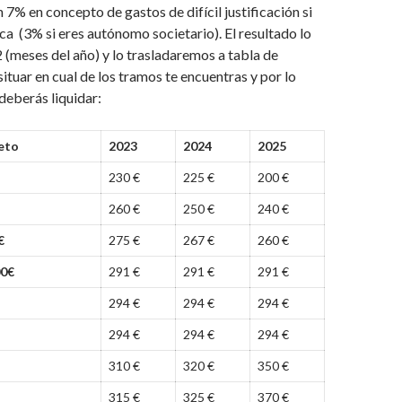
 7% en concepto de gastos de difícil justificación si
ica (3% si eres autónomo societario). El resultado lo
 (meses del año) y lo trasladaremos a tabla de
situar en cual de los tramos te encuentras y por lo
deberás liquidar:
eto
2023
2024
2025
230 €
225 €
200 €
260 €
250 €
240 €
€
275 €
267 €
260 €
00€
291 €
291 €
291 €
294 €
294 €
294 €
294 €
294 €
294 €
310 €
320 €
350 €
315 €
325 €
370 €