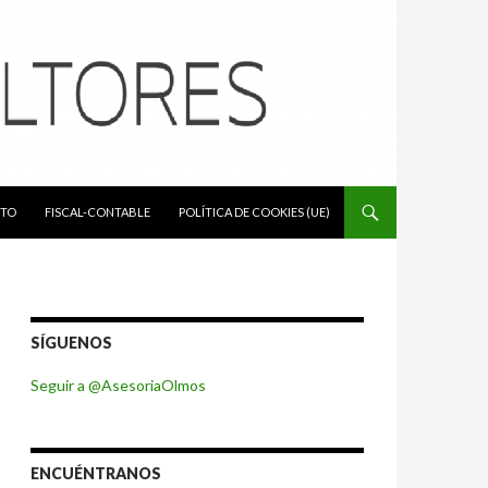
IDO
TO
FISCAL-CONTABLE
POLÍTICA DE COOKIES (UE)
SÍGUENOS
Seguir a @AsesoriaOlmos
ENCUÉNTRANOS