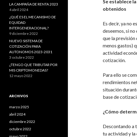
Se establece la
LA CAMPAÑA DE RENTA 2023
obtenidos
4 abril 2024
¿QUÉ ES EL MECANISMO DE
EQUIDAD
Es decir, ya no 
INTERGENERACIONAL?
deseemos, si no 
9 diciembre 2022
que la previsión
NUEVO SISTEMA DE
menos gastos) qu
COTIZACIÓN PARA
AUTONOMOS 2023-2031
actividad económ
3 octubre 2022
cotización.
¿TENGO QUE TRIBUTAR POR
MIS CRIPTOMONEDAS?
Para ello se com
12 mayo 2022
rendimientos net
situación durant
ARCHIVOS
base de cotizac
marzo 2025
¿Cómo determi
abril 2024
diciembre 2022
Descontando a tu
octubre 2022
tu actividad y l
mayo 2022