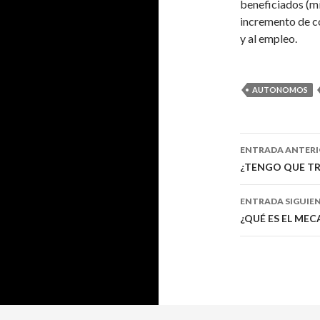
beneficiados (m
incremento de co
y al empleo.
AUTONOMOS
Navegaci
ENTRADA ANTER
de
¿TENGO QUE TR
entradas
ENTRADA SIGUIE
¿QUÉ ES EL ME