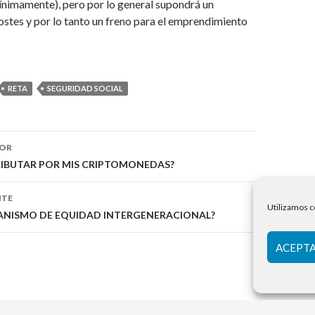
ínimamente), pero por lo general supondrá un
stes y por lo tanto un freno para el emprendimiento
RETA
SEGURIDAD SOCIAL
ón
IOR
IBUTAR POR MIS CRIPTOMONEDAS?
NTE
Utilizamos c
CANISMO DE EQUIDAD INTERGENERACIONAL?
ACEPTA