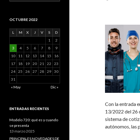
OCTUBRE 2022
L
M
X
J
V
S
D
1
2
3
4
5
6
7
8
9
10
11
12
13
14
15
16
17
18
19
20
21
22
23
24
25
26
27
28
29
30
31
« May
Dic »
Con la entrada e
ENTRADAS RECIENTES
13/2022 del 26 d
sistema de cotiz
Modelo 720: qué es y cuando
se presenta
autónomos, las 
13 marzo 2025
PRINCIPALES NOVEDADES DE