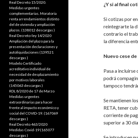
Real Decreto 15/2020.
¿Y si al final 
Medidas urgentes
complementarias. Moratoria
Si cotizas por e
renta arrendamientos distinto
del de vivienda y ampliación
reintegrarte la d
plazos. (138012 descargas )
contrario el tr
Real Decreto-ley 14/2020
la diferencia en
Ampliación del plazo para la
presentación declaraciones y
autoliquidaciones (139521
Nuevo cese de 
descargas )
Modelo Certificado
acreditativo individual de
Pasa a incluirse 
necesidad de desplazamiento
podrá compaginar
por motivos laborales
tampoco tendrán 
(145063 descargas )
RDL 8/2020 de 17 de Marzo
Medidas urgentes
Se mantienen los 
extraordinarias para hacer
RETA, tener cubi
frente al impacto económico y
social del COVID-19. (167069
corriente de pag
descargas )
superior a 30 día
Real Decreto 463/2020
Medidas Covid-19 (165077
descargas )
Se introducen n