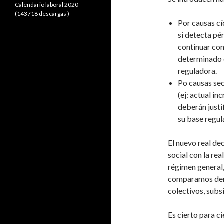
Calendario laboral 2020
(143718 descargas )
Por causas cí
si detecta pé
continuar con
determinado 
reguladora.
Po causas sec
(ej: actual i
deberán justi
su base regul
El nuevo real de
social con la re
régimen general,
comparamos dere
colectivos, subs
Es cierto para c