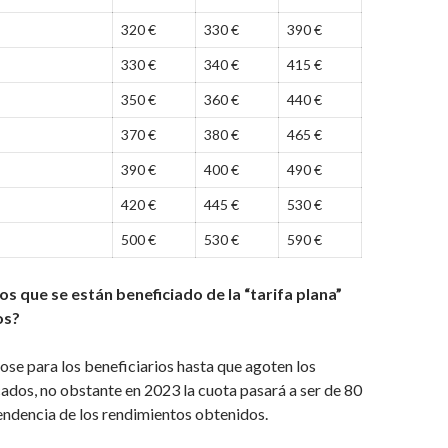
320 €
330 €
390 €
330 €
340 €
415 €
350 €
360 €
440 €
370 €
380 €
465 €
390 €
400 €
490 €
420 €
445 €
530 €
500 €
530 €
590 €
os que se están beneficiado de la “tarifa plana”
os?
ose para los beneficiarios hasta que agoten los
ados, no obstante en 2023 la cuota pasará a ser de 80
endencia de los rendimientos obtenidos.