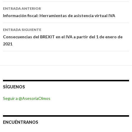
Navegación
ENTRADA ANTERIOR
de
Información fiscal: Herramientas de asistencia virtual IVA
entradas
ENTRADA SIGUIENTE
Consecuencias del BREXIT en el IVA a partir del 1 de enero de
2021
SÍGUENOS
Seguir a @AsesoriaOlmos
ENCUÉNTRANOS