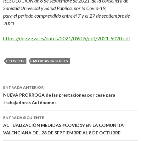
RESOLUCIÓN de 6 de septiembre de 2021, de la consellera de
Sanidad Universal y Salud Pública, por la Covid-19,
para el periodo comprendido entre el 7 y el 27 de septiembre de
2021
https://dogv.gva.es/datos/2021/09/06/pdf/2021_9020.pdf
COVID19
MEDIDAS URGENTES
Navegación
ENTRADA ANTERIOR
de
NUEVA PRÓRROGA de las prestaciones por cese para
trabajadores Autónomos
entradas
ENTRADA SIGUIENTE
ACTUALIZACIÓN MEDIDAS #COVID19 EN LA COMUNITAT
VALENCIANA DEL 28 DE SEPTIEMBRE AL 8 DE OCTUBRE