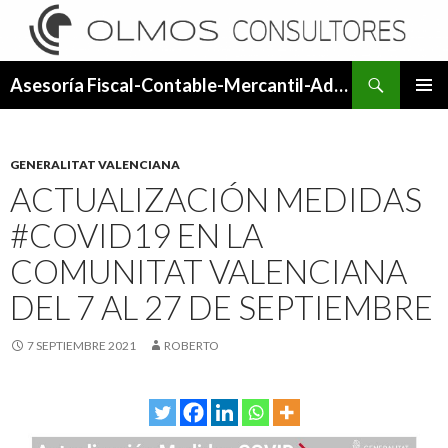
Buscar
Asesoría Fiscal-Contable-Mercantil-Administrativa.
SALTAR
MENÚ
AL
PRINCI
CONTENIDO
GENERALITAT VALENCIANA
ACTUALIZACIÓN MEDIDAS
#COVID19 EN LA
COMUNITAT VALENCIANA
DEL 7 AL 27 DE SEPTIEMBRE
7 SEPTIEMBRE 2021
ROBERTO