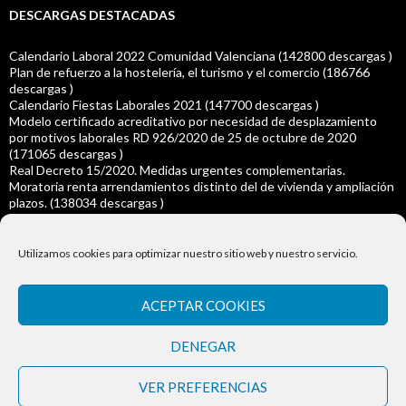
DESCARGAS DESTACADAS
Calendario Laboral 2022 Comunidad Valenciana (142800 descargas )
Plan de refuerzo a la hostelería, el turismo y el comercio (186766
descargas )
Calendario Fiestas Laborales 2021 (147700 descargas )
Modelo certificado acreditativo por necesidad de desplazamiento
por motivos laborales RD 926/2020 de 25 de octubre de 2020
(171065 descargas )
Real Decreto 15/2020. Medidas urgentes complementarias.
Moratoria renta arrendamientos distinto del de vivienda y ampliación
plazos. (138034 descargas )
Real Decreto-ley 14/2020 Ampliación del plazo para la presentación
declaraciones y autoliquidaciones (139546 descargas )
Modelo Certificado acreditativo individual de necesidad de
Utilizamos cookies para optimizar nuestro sitio web y nuestro servicio.
desplazamiento por motivos laborales (145083 descargas )
RDL 8/2020 de 17 de Marzo Medidas urgentes extraordinarias para
hacer frente al impacto económico y social del COVID-19. (167088
ACEPTAR COOKIES
descargas )
Real Decreto 463/2020 Medidas Covid-19 (165111 descargas )
DENEGAR
Calendario laboral 2020 (143743 descargas )
VER PREFERENCIAS