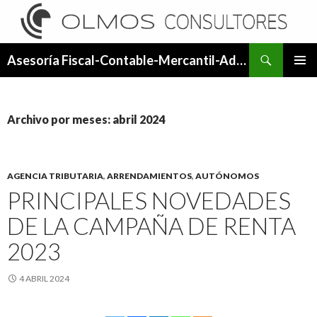
Buscar
Asesoría Fiscal-Contable-Mercantil-Administrativa.
SALTAR
MENÚ
AL
PRINCI
CONTENIDO
Archivo por meses: abril 2024
AGENCIA TRIBUTARIA
,
ARRENDAMIENTOS
,
AUTÓNOMOS
PRINCIPALES NOVEDADES
DE LA CAMPAÑA DE RENTA
2023
4 ABRIL 2024