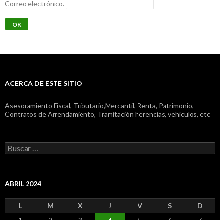
Correo electrónico.
ACERCA DE ESTE SITIO
Asesoramiento Fiscal, Tributario,Mercantil, Renta, Patrimonio,
Contratos de Arrendamiento, Tramitación herencias, vehículos, etc
Buscar:
ABRIL 2024
L
M
X
J
V
S
D
1
2
3
4
5
6
7